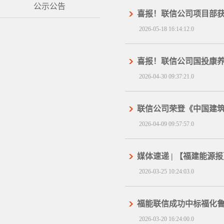
公示公告
喜报！联信公司项目部获
2026-05-18 16:14:12.0
喜报！联信公司国投康养
2026-04-30 09:37:21.0
联信公司荣登《中国建
2026-04-09 09:57:57.0
媒体速递 | 【福建能源
2026-03-25 10:24:03.0
福能联信成功中标福化
2026-03-20 16:24:00.0