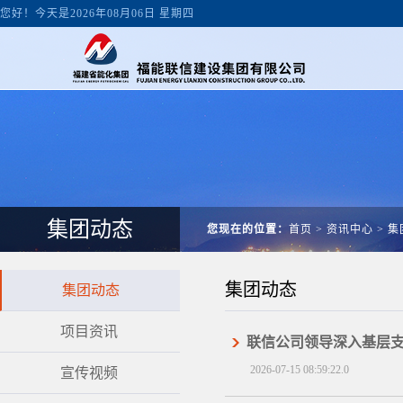
您好！今天是2026年08月06日 星期四
集团动态
您现在的位置：
首页
>
资讯中心
>
集
集团动态
集团动态
项目资讯
联信公司领导深入基层
2026-07-15 08:59:22.0
宣传视频