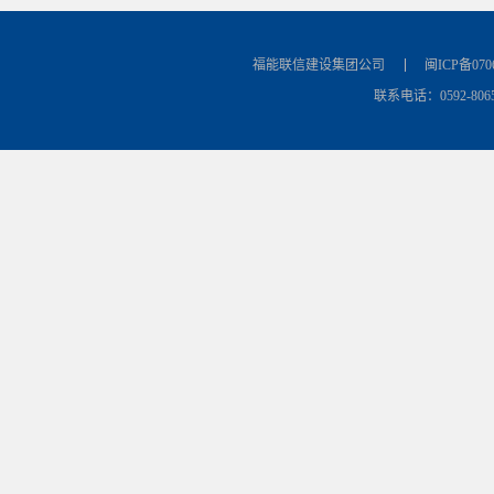
福能联信建设集团公司
闽ICP备070
联系电话：0592-8065